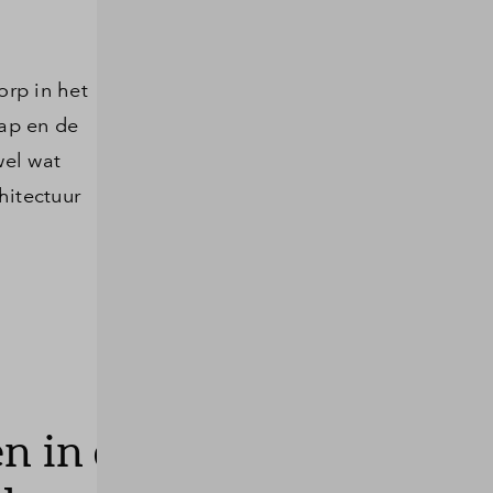
orp in het
hap en de
wel wat
hitectuur
 in de natuur