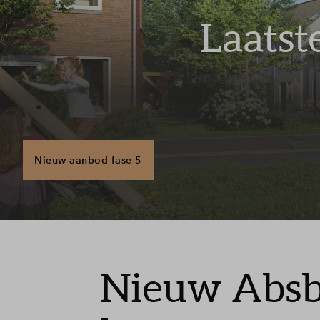
Brightlands Campus
Veelges
Laatst
Groene woonomgeving
Contact
Nieuw aanbod fase 5
Nieuw Absbr