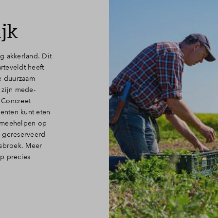
ijk
 akkerland. Dit
rteveldt heeft
ze duurzaam
 zijn mede-
 Concreet
oenten kunt eten
r meehelpen op
n gereserveerd
sbroek. Meer
p precies