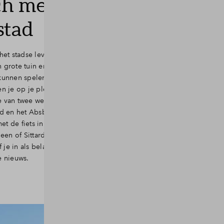
ch met 5 minuten
stad
n het stadse leven missen, maar verlang ook
n grote tuin en een plek waar mijn kinderen
 kunnen spelen.” Zou jij dit gezegd kunnen
 je op je plek in Nieuw Absbroek. Want hier
te van twee werelden. Het nieuwe dorp is
 en het Absbroekbos ligt er direct naast.
et de fiets in 5 à 10 minuten in het gezellige
en of Sittard. Zin om van twee walletjes te
 je in als belangstellende. Dan hoor je als
te nieuws.