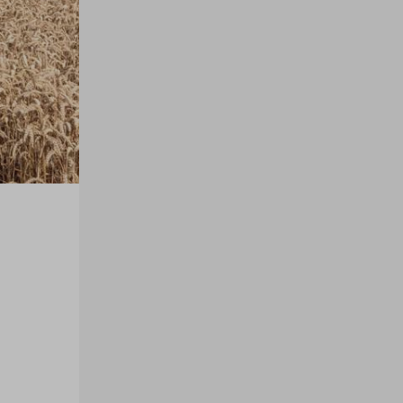
Filters
woningtype
2 onder 1 kapwon
Hoekwoning