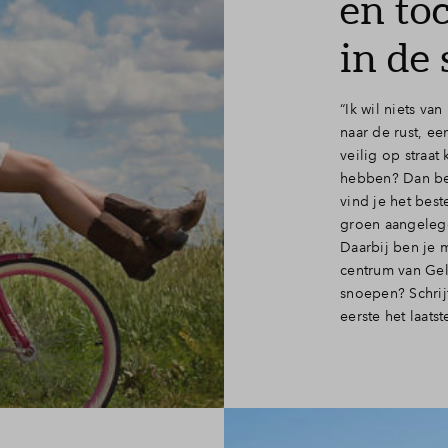
en to
in de 
“Ik wil niets va
naar de rust, ee
veilig op straat
hebben? Dan ben
vind je het bes
groen aangelegd
Daarbij ben je m
centrum van Gele
snoepen? Schrijf
eerste het laats