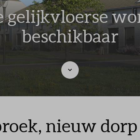
telde vragen
e gelijkvloerse w
beschikbaar
oek, nieuw dorp 