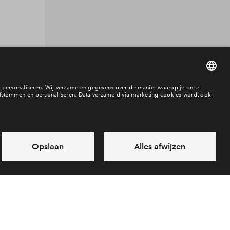
Seniorenwoning
Tussenwoning
Vrijstaande wonin
Beschikbaarheid
In voorbereiding
vrij
verkocht
In aanbouw / bew