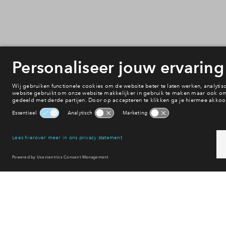
10min
30min
60min
Onderwijs
Voorzieningen
Bereikbaarheid
Winkelen
Uitgaan
Sport & spel
Reset filter