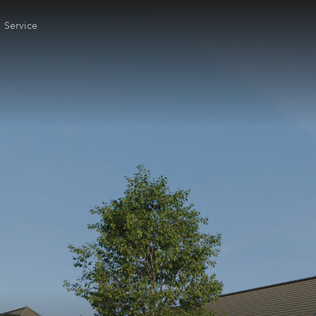
Service
gen Huis
ele check
ering
ing
 kopen