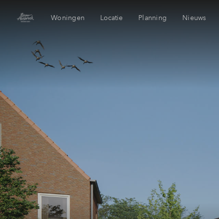
Woningen
Locatie
Planning
Nieuws
Voorzieningen
Mijn Ei
Bereikbaarheid
Financi
Duurzaamheid
Financi
Sittard-Geleen
Toewijz
Tuinderij Harteveldt
Woning