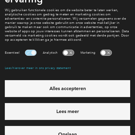
Wanneer start de verkoop van het project?
Bekijk de planning
Interesse? Meld je dan snel aan
Hiermee blijf je op de hoogte van het belangrijkste nieuws en
eventuele projecten
Ja, ik wil mij aanmelden
Heb je een vraag en wil je direct antwoord? Bel ons op
088 -
7122194
6 dagen per week beschikbaar (behalve tijdens