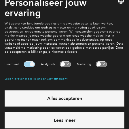
discriminatie, misbruik van technologie of diefstal. Bij
dergelijke acties of gedrag tegenover onze medewerkers
neemt BPD passende maatregelen en maken wij melding bij
de bevoegde autoriteiten indien nodig.
Benieuwd naar het aanbod
Bekijk de woningen
Interesse? Meld je dan snel aan
Hiermee blijf je op de hoogte van het belangrijkste nieuws en
eventuele projecten
Ja, ik wil mij aanmelden
Heb je een vraag en wil je direct antwoord? Bel ons op
088 -