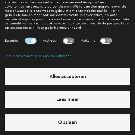
Aanmelden Groen Geluk
Interesse? Meld je dan snel aan
Hiermee blijf je op de hoogte van het belangrijkste nieuws en
eventuele projecten
Ja, ik wil mij aanmelden
Heb je een vraag en wil je direct antwoord? Bel ons op
088 -
7122194
6 dagen per week beschikbaar (behalve tijdens
feestdagen)