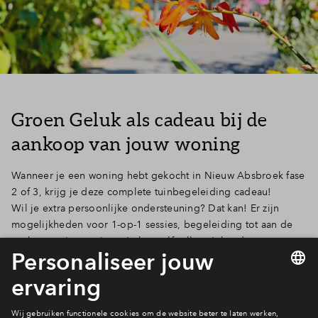
Groen Geluk als cadeau bij de
aankoop van jouw woning
Wanneer je een woning hebt gekocht in Nieuw Absbroek fase
2 of 3, krijg je deze complete tuinbegeleiding cadeau!
Wil je extra persoonlijke ondersteuning? Dat kan! Er zijn
mogelijkheden voor 1-op-1 sessies, begeleiding tot aan de
aanleg van jouw tuin en je kan zelfs alles uit handen geven en
een tuinontwerp laten maken.
Meld je aan vóór 15 april 2025 en maak van je huis en tuin
een plek waar je écht gelukkig bent.
Word ook Groen
Gelukkig in Nieuw-Absbroek.