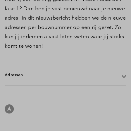
fase 1? Dan ben je vast benieuwd naar je nieuwe
adres! In dit nieuwsbericht hebben we de nieuwe
adressen per bouwnummer op een rij gezet. Zo
kun jij iedereen alvast laten weten waar jij straks
komt te wonen!
Adressen
Bouwnummer 01: Craveldweg 2, 6166 LG Geleen
Bouwnummer 02: Craveldweg 4, 6166 LG Geleen
Bouwnummer 03: Craveldweg 6, 6166 LG Geleen
Filters
Bouwnummer 04: Craveldweg 8, 6166 LG Geleen
Bouwnummer 05: Craveldweg 10, 6166 LG Geleen