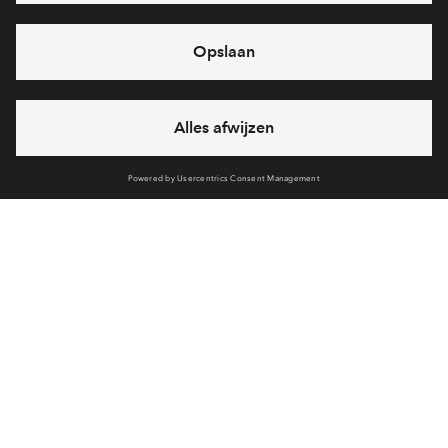
vrij
verkocht
Voorzieningen
Bereken reistijd
Selecteer vervoermiddel
Selecteer vervoermiddel
Interesse? Meld je dan snel aan
Hiermee blijf je op de hoogte van het belangrijkste nieuws en
10min
30min
60min
eventuele projecten
Ja, ik wil mij aanmelden