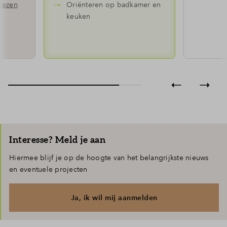
lezen
Oriënteren op badkamer en
keuken
Interesse? Meld je aan
Hiermee blijf je op de hoogte van het belangrijkste nieuws
en eventuele projecten
Ja, ik wil mij aanmelden