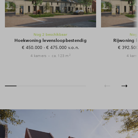
Nog 2 beschikbaar
No
Hoekwoning levensloopbestendig
Rijwoning 
€ 450.000 - € 475.000 v.o.n.
€ 392.500
2
4 kamers
ca. 123 m
4 kam