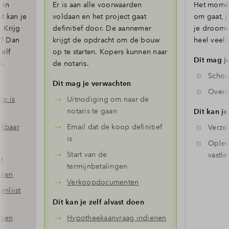
 in
Er is aan alle voorwaarden
Het moment
t kan je
voldaan en het project gaat
om gaat, j
 Krijg
definitief door. De aannemer
je droomw
n? Dan
krijgt de opdracht om de bouw
heel veel 
elf
op te starten. Kopers kunnen naar
Dit mag j
s.
de notaris.
Schou
Dit mag je verwachten
Overd
op is
Uitnodiging om naar de
notaris te gaan
Dit kan je
ikbaar
Email dat de koop definitief
Verze
is
Oplev
Start van de
vastl
n
termijnbetalingen
alen
Verkoopdocumenten
nlijst
Dit kan je zelf alvast doen
agen
Hypotheekaanvraag indienen